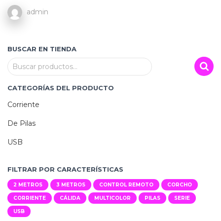
admin
BUSCAR EN TIENDA
B
Buscar productos…
u
s
CATEGORÍAS DEL PRODUCTO
c
Corriente
a
r
De Pilas
p
o
USB
r
:
FILTRAR POR CARACTERÍSTICAS
2 METROS
3 METROS
CONTROL REMOTO
CORCHO
CORRIENTE
CÁLIDA
MULTICOLOR
PILAS
SERIE
USB