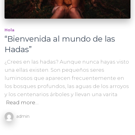
Hola
“Bienvenida al mundo de las
Hadas”
¿Crees en las hadas? Aunque nunca hayas visto
una ellas existen. Son pequeños seres
luminosos que aparecen frecuentemente en
los bosques profundos, las aguas de los arroyos
y los centenarios árboles y llevan una varita
Read more…
admin